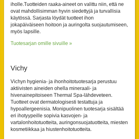
iholle.Tuotteiden raaka-aineet on valittu niin, että ne
ovat mahdollisimman hyvin siedettyjä ja turvallisia
käytössä. Sarjasta löydät tuotteet ihon
jokapäiväiseen hoitoon ja auringolta suojautumiseen,
myös lapsille.
Tuotesarjan omille sivuille »
Vichy
Vichyn hygienia- ja ihonhoitotuotesarja perustuu
aktiivisten aineiden ohella mineraali- ja
hivenainepitoiseen Thermal Spa-lähdeveteen.
Tuotteet ovat dermatologisesti testattuja ja
hypoallergeenisia. Monipuolinen tuotesarja sisältää
eri ihotyypeille sopivia kasvojen- ja
vartalonhoitotuotteita, auringonsuojatuotteita, miesten
kosmetiikkaa ja hiustenhoitotuotteita.