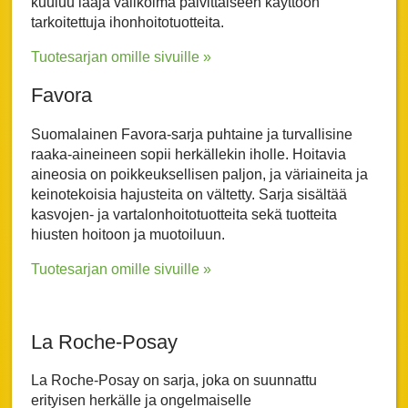
kuuluu laaja valikoima päivittäiseen käyttöön
tarkoitettuja ihonhoitotuotteita.
Tuotesarjan omille sivuille »
Favora
Suomalainen Favora-sarja puhtaine ja turvallisine
raaka-aineineen sopii herkällekin iholle. Hoitavia
aineosia on poikkeuksellisen paljon, ja väriaineita ja
keinotekoisia hajusteita on vältetty. Sarja sisältää
kasvojen- ja vartalonhoitotuotteita sekä tuotteita
hiusten hoitoon ja muotoiluun.
Tuotesarjan omille sivuille »
La Roche-Posay
La Ro
che-Posay on sarja, joka on suunnattu
erityisen herkälle ja ongelmaiselle