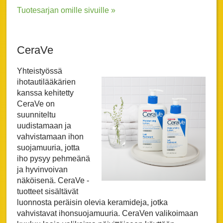
Tuotesarjan omille sivuille »
CeraVe
Yhteistyössä
ihotautilääkärien
kanssa kehitetty
CeraVe on
suunniteltu
uudistamaan ja
vahvistamaan ihon
suojamuuria, jotta
iho pysyy pehmeänä
ja hyvinvoivan
näköisenä. CeraVe -
tuotteet sisältävät
luonnosta peräisin olevia keramideja, jotka
vahvistavat ihonsuojamuuria. CeraVen valikoimaan