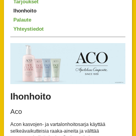
Tarjoukset
Ihonhoito
Palaute
Yhteystiedot
Ihonhoito
Aco
Acon kasvojen- ja vartalonhoitosarja käyttää
selkeävaikutteisia raaka-aineita ja välttää