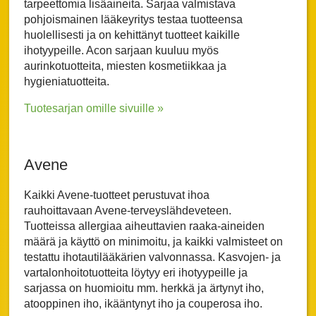
tarpeettomia lisäaineita. Sarjaa valmistava
pohjoismainen lääkeyritys testaa tuotteensa
huolellisesti ja on kehittänyt tuotteet kaikille
ihotyypeille. Acon sarjaan kuuluu myös
aurinkotuotteita, miesten kosmetiikkaa ja
hygieniatuotteita.
Tuotesarjan omille sivuille »
Avene
Kaikki Avene-tuotteet perustuvat ihoa
rauhoittavaan Avene-terveyslähdeveteen.
Tuotteissa allergiaa aiheuttavien raaka-aineiden
määrä ja käyttö on minimoitu, ja kaikki valmisteet on
testattu ihotautilääkärien valvonnassa. Kasvojen- ja
vartalonhoitotuotteita löytyy eri ihotyypeille ja
sarjassa on huomioitu mm. herkkä ja ärtynyt iho,
atooppinen iho, ikääntynyt iho ja couperosa iho.